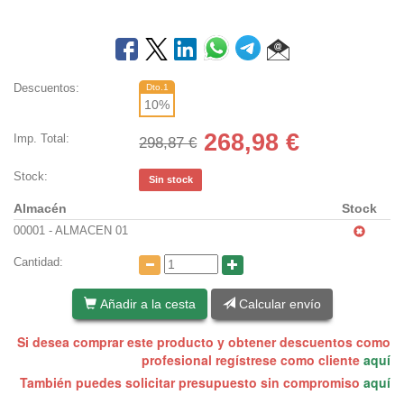
Descuentos:
Dto.1
10
%
268,98
€
Imp. Total:
298,87 €
Stock:
Sin stock
Almacén
Stock
00001 - ALMACEN 01
Cantidad:
Añadir a la cesta
Calcular envío
Si desea comprar este producto y obtener descuentos como
profesional regístrese como cliente
aquí
También puedes solicitar presupuesto sin compromiso
aquí