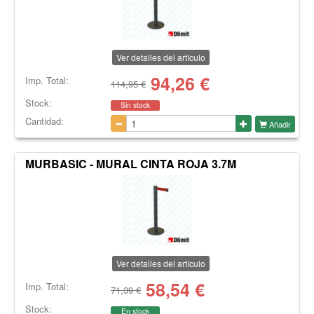
Ver detalles del artículo
94,26
€
Imp. Total:
114,95 €
Stock:
Sin stock
Cantidad:
Añadir
MURBASIC - MURAL CINTA ROJA 3.7M
Ver detalles del artículo
58,54
€
Imp. Total:
71,39 €
Stock:
En stock