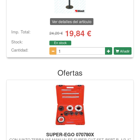
Ver detalles del artículo
19,84
€
Imp. Total:
24,20 €
Stock:
En stock
Cantidad:
Añadir
Ofertas
SUPER-EGO 070780X
CONJUNTO TERRAJAS MANUALES SUPER CUT SET, BSPT R, 1/2-1"