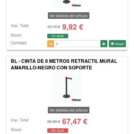
Ver detalles del artículo
9,92
€
Imp. Total:
12,10 €
Stock:
En stock
Cantidad:
Añadir
BL - CINTA DE 8 METROS RETRACTIL MURAL
AMARILLO-NEGRO CON SOPORTE
Ver detalles del artículo
67,47
€
Imp. Total:
82,28 €
Stock:
Sin stock