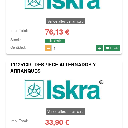
Ver detalles del artículo
76,13
€
Imp. Total:
Stock:
En stock
Cantidad:
Añadir
11125139 - DESPIECE ALTERNADOR Y
ARRANQUES
Ver detalles del artículo
33,90
€
Imp. Total: