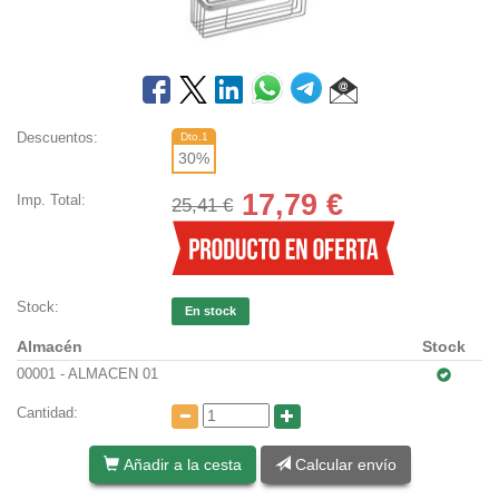
Descuentos:
Dto.1
30
%
17,79
€
Imp. Total:
25,41 €
Stock:
En stock
Almacén
Stock
00001 - ALMACEN 01
Cantidad:
Añadir a la cesta
Calcular envío