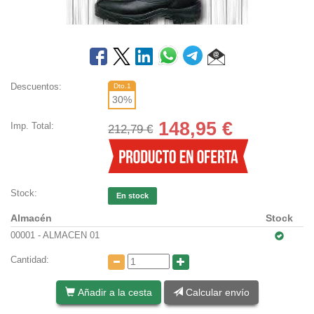
Descuentos:
Dto.1
30
%
148,95
€
Imp. Total:
212,79 €
Stock:
En stock
Almacén
Stock
00001 - ALMACEN 01
Cantidad:
Añadir a la cesta
Calcular envío