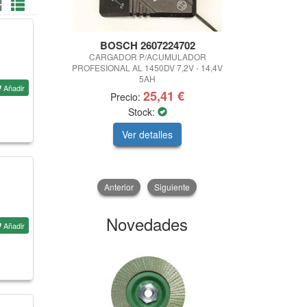
BOSCH 2607224702
Palm
CARGADOR P/ACUMULADOR
DEDO MAGNE
PROFESIONAL AL 1450DV 7,2V - 14,4V
545 
5AH
Añadir
25,41 €
Precio:
Precio
Stock:
Ver detalles
V
Anterior
Siguiente
Novedades
Añadir