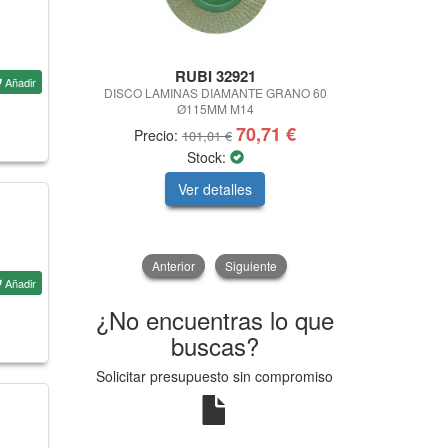
RUBI 32921
BASS MO
Añadir
DISCO LAMINAS DIAMANTE GRANO 60
LIMPIADOR
Ø115MM M14
70,71 €
Precio:
Pre
101,01 €
Stock:
Ver detalles
V
Anterior
Siguiente
Añadir
¿No encuentras lo que
buscas?
Solicitar presupuesto sin compromiso