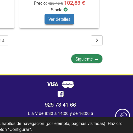
102,89 €
Precio:
125,48 €
Stock:
Ver detalles
14
Siguiente
→
925 78 41 66
L a V de 8:30 a 14:00 y de 16:00 a
19:30 - S de 9:00 a 13:30
s hábitos de navegación (por ejemplo, páginas visitadas). Haz clic
tón "Configurar".