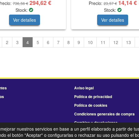
294,62 €
14,14 €
recio:
Precio:
736,56 €
23,57 €
Stock:
Stock:
Ver detalles
Ver detalles
2
3
4
5
6
7
8
9
10
11
12
13
ntes
Aviso legal
os
Política de privacidad
Política de cookies
Condiciones generales de compra
Cambios y devoluciones
 mejorar nuestros servicios en base a un perfil elaborado a partir de tu
©
Fraga Agrícola Industrial
- 2026 -
Tienda online de recambios de Gira
o el botón "Aceptar" o configurarlas o rechazar su uso pulsando el bo