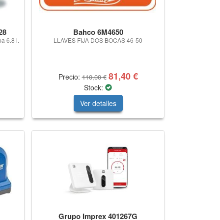
28
Bahco 6M4650
a 6.8 l.
LLAVES FIJA DOS BOCAS 46-50
81,40 €
Precio:
110,00 €
Stock:
Ver detalles
Grupo Imprex 401267G