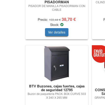
PISADORMAN
CILIND
PISADOR DE MANILLA PISADORMAN CON
CABLE
38,70 €
Precio:
P
133,44 €
Stock:
Ver detalles
BTV Buzones, cajas fuertes, cajas
de seguridad 12795
CONS
S
Buzon de paqueteria PACK- BOX CURVE 503
X 340 X 265 MM
GRAPA