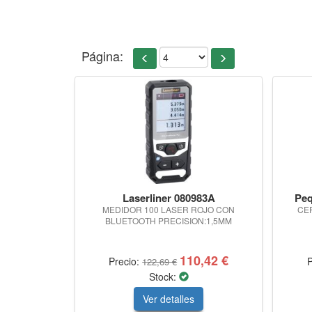
Página:
Laserliner 080983A
Peq
MEDIDOR 100 LASER ROJO CON
CE
BLUETOOTH PRECISION:1,5MM
110,42 €
Precio:
P
122,69 €
Stock:
Ver detalles