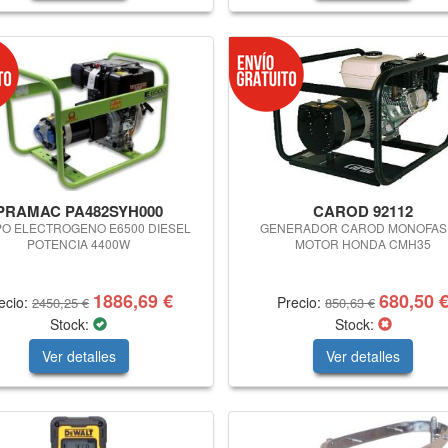
PRAMAC PA482SYH000
CAROD 92112
O ELECTROGENO E6500 DIESEL
GENERADOR CAROD MONOFAS
POTENCIA 4400W
MOTOR HONDA CMH35
1886,69 €
680,50 
ecio:
Precio:
2450,25 €
850,63 €
Stock:
Stock:
Ver detalles
Ver detalles