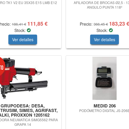
RO TK1 V2 EU 35X35 E15 LMB E12
AFILADORA DE BROCAS Ø2,5 - 
ANGULO PUNTA 118º
111,85 €
183,23 
recio:
Precio:
186,41 €
366,45 €
Stock:
Stock:
Ver detalles
Ver detalles
GRUPODESA: DESA,
MEDID 206
TRUSIM, SIMES, AGRIFAST,
PODÓMETRO DIGITAL JS-206
ALKI, PROXXON 1205162
DORA NEUMATICA SIMG5562 PARA
GRAPA 14