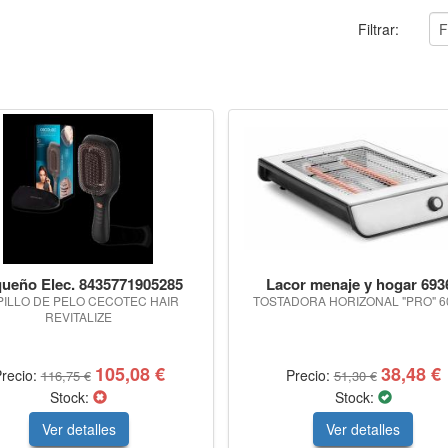
Filtrar:
ueño Elec. 8435771905285
Lacor menaje y hogar 693
PILLO DE PELO CECOTEC HAIR
TOSTADORA HORIZONAL "PRO" 6
REVITALIZE
105,08 €
38,48 €
recio:
Precio:
116,75 €
51,30 €
Stock:
Stock:
Ver detalles
Ver detalles