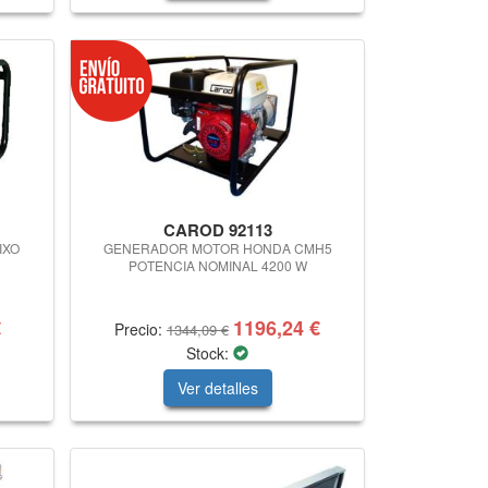
CAROD 92113
IXO
GENERADOR MOTOR HONDA CMH5
POTENCIA NOMINAL 4200 W
€
1196,24 €
Precio:
1344,09 €
Stock:
Ver detalles