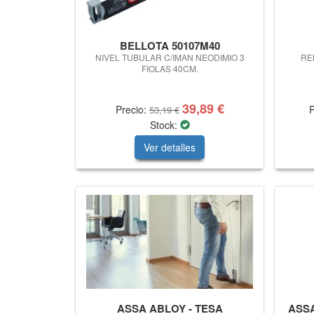
BELLOTA 50107M40
NIVEL TUBULAR C/IMAN NEODIMIO 3
RE
FIOLAS 40CM.
39,89 €
Precio:
P
53,19 €
Stock:
Ver detalles
ASSA ABLOY - TESA
ASSA