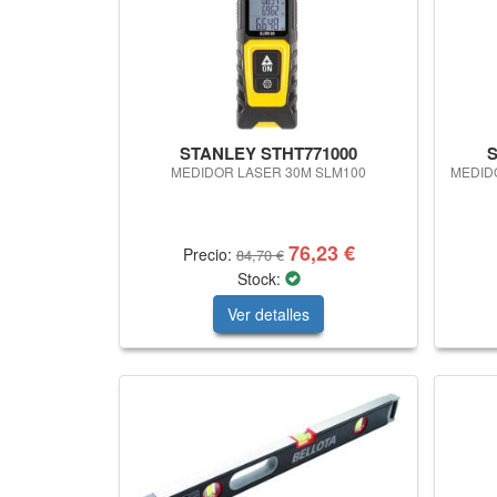
STANLEY STHT771000
S
MEDIDOR LASER 30M SLM100
MEDID
76,23 €
Precio:
84,70 €
Stock:
Ver detalles